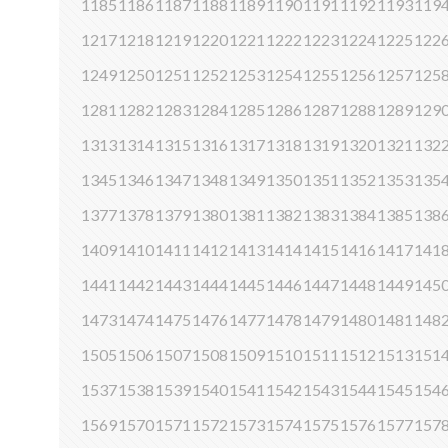
1185
1186
1187
1188
1189
1190
1191
1192
1193
119
1217
1218
1219
1220
1221
1222
1223
1224
1225
122
1249
1250
1251
1252
1253
1254
1255
1256
1257
125
1281
1282
1283
1284
1285
1286
1287
1288
1289
129
1313
1314
1315
1316
1317
1318
1319
1320
1321
132
1345
1346
1347
1348
1349
1350
1351
1352
1353
135
1377
1378
1379
1380
1381
1382
1383
1384
1385
138
1409
1410
1411
1412
1413
1414
1415
1416
1417
141
1441
1442
1443
1444
1445
1446
1447
1448
1449
145
1473
1474
1475
1476
1477
1478
1479
1480
1481
148
1505
1506
1507
1508
1509
1510
1511
1512
1513
151
1537
1538
1539
1540
1541
1542
1543
1544
1545
154
1569
1570
1571
1572
1573
1574
1575
1576
1577
157