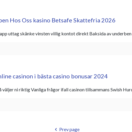
en Hos Oss kasino Betsafe Skattefria 2026
pp uttag skänke vinsten villig kontot direkt Baksida av underben
nline casinon i bästa casino bonusar 2024
väljer ni riktig Vanliga frågor ifall casinon tillsammans Swish Hu
Prev page