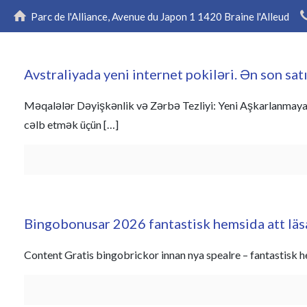
Parc de l'Alliance, Avenue du Japon 1 1420 Braine l'Alleud
Avstraliyada yeni internet pokiləri. Ən son sat
Məqalələr Dəyişkənlik və Zərbə Tezliyi: Yeni Aşkarlanmayan S
cəlb etmək üçün
[…]
Bingobonusar 2026 fantastisk hemsida att läsa
Content Gratis bingobrickor innan nya spealre – fantastisk hem