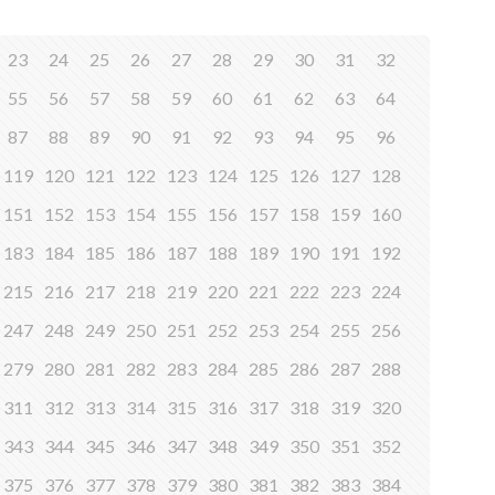
23
24
25
26
27
28
29
30
31
32
55
56
57
58
59
60
61
62
63
64
87
88
89
90
91
92
93
94
95
96
119
120
121
122
123
124
125
126
127
128
151
152
153
154
155
156
157
158
159
160
183
184
185
186
187
188
189
190
191
192
215
216
217
218
219
220
221
222
223
224
247
248
249
250
251
252
253
254
255
256
279
280
281
282
283
284
285
286
287
288
311
312
313
314
315
316
317
318
319
320
343
344
345
346
347
348
349
350
351
352
375
376
377
378
379
380
381
382
383
384