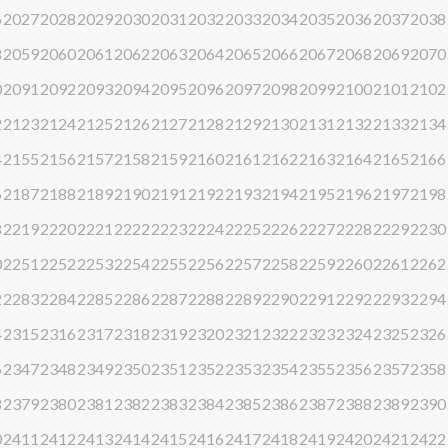
6
2027
2028
2029
2030
2031
2032
2033
2034
2035
2036
2037
2038
8
2059
2060
2061
2062
2063
2064
2065
2066
2067
2068
2069
2070
0
2091
2092
2093
2094
2095
2096
2097
2098
2099
2100
2101
2102
2
2123
2124
2125
2126
2127
2128
2129
2130
2131
2132
2133
2134
4
2155
2156
2157
2158
2159
2160
2161
2162
2163
2164
2165
2166
6
2187
2188
2189
2190
2191
2192
2193
2194
2195
2196
2197
2198
8
2219
2220
2221
2222
2223
2224
2225
2226
2227
2228
2229
2230
0
2251
2252
2253
2254
2255
2256
2257
2258
2259
2260
2261
2262
2
2283
2284
2285
2286
2287
2288
2289
2290
2291
2292
2293
2294
4
2315
2316
2317
2318
2319
2320
2321
2322
2323
2324
2325
2326
6
2347
2348
2349
2350
2351
2352
2353
2354
2355
2356
2357
2358
8
2379
2380
2381
2382
2383
2384
2385
2386
2387
2388
2389
2390
0
2411
2412
2413
2414
2415
2416
2417
2418
2419
2420
2421
2422