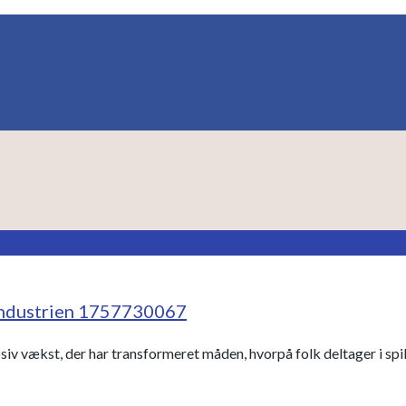
lindustrien 1757730067
siv vækst, der har transformeret måden, hvorpå folk deltager i spil