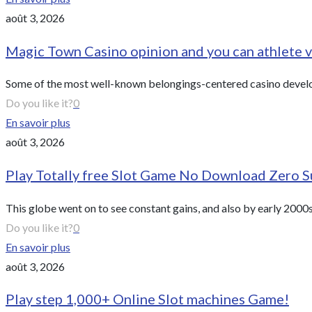
août 3, 2026
Magic Town Casino opinion and you can athlete 
Some of the most well-known belongings-centered casino develope
Do you like it?
0
En savoir plus
août 3, 2026
Play Totally free Slot Game No Download Zero S
This globe went on to see constant gains, and also by early 2000
Do you like it?
0
En savoir plus
août 3, 2026
Play step 1,000+ Online Slot machines Game!