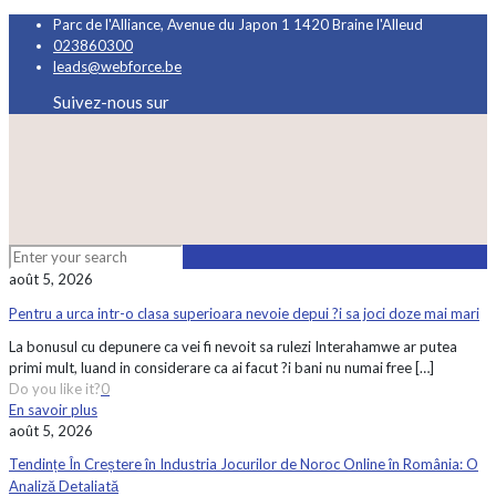
Parc de l'Alliance, Avenue du Japon 1 1420 Braine l'Alleud
023860300
leads@webforce.be
Suivez-nous sur
août 5, 2026
Pentru a urca intr-o clasa superioara nevoie depui ?i sa joci doze mai mari
La bonusul cu depunere ca vei fi nevoit sa rulezi Interahamwe ar putea
primi mult, luand in considerare ca ai facut ?i bani nu numai free
[…]
Do you like it?
0
En savoir plus
août 5, 2026
Tendințe În Creștere în Industria Jocurilor de Noroc Online în România: O
Analiză Detaliată