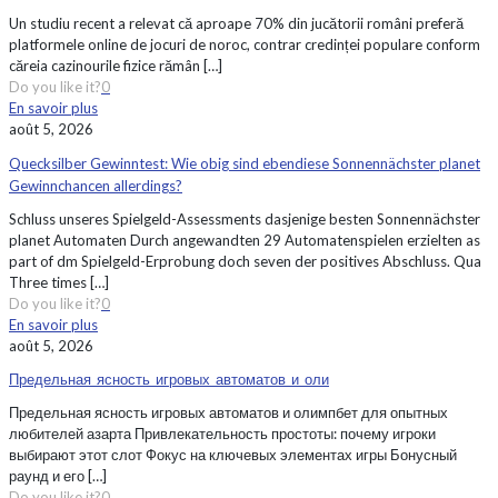
Un studiu recent a relevat că aproape 70% din jucătorii români preferă
platformele online de jocuri de noroc, contrar credinței populare conform
căreia cazinourile fizice rămân
[…]
Do you like it?
0
En savoir plus
août 5, 2026
Quecksilber Gewinntest: Wie obig sind ebendiese Sonnennächster planet
Gewinnchancen allerdings?
Schluss unseres Spielgeld-Assessments dasjenige besten Sonnennächster
planet Automaten Durch angewandten 29 Automatenspielen erzielten as
part of dm Spielgeld-Erprobung doch seven der positives Abschluss. Qua
Three times
[…]
Do you like it?
0
En savoir plus
août 5, 2026
Предельная_ясность_игровых_автоматов_и_оли
Предельная ясность игровых автоматов и олимпбет для опытных
любителей азарта Привлекательность простоты: почему игроки
выбирают этот слот Фокус на ключевых элементах игры Бонусный
раунд и его
[…]
Do you like it?
0