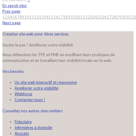
En savoir plus
Prev page
1
2
3
4
5
6
7
8
9
10
11
12
13
14
15
16
17
18
19
20
21
22
23
24
25
26
27
28
29
30
31
32
Next page
Création site web pour titres services
Sautez le pas ! Améliorez votre visibilité.
Nous défendons les TPE et PME en modifiant leurs pratiques de
communication et en travaillant leur visibilité locale sur le web.
Vos besoins
Un site web interactif et responsive
Améliorer votre visibilité
Webforce
Contactez-nous !
Consultez nos autres sites métiers
Fiduciaire
Infirmières à domicile
Avocats