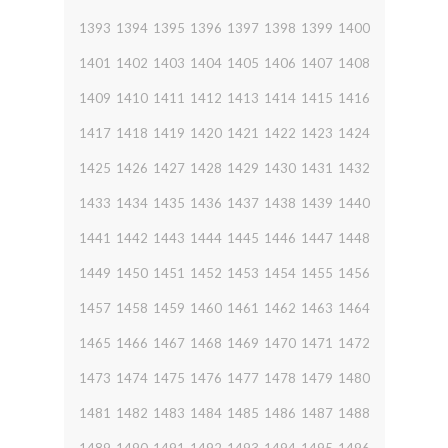
1393
1394
1395
1396
1397
1398
1399
1400
1401
1402
1403
1404
1405
1406
1407
1408
1409
1410
1411
1412
1413
1414
1415
1416
1417
1418
1419
1420
1421
1422
1423
1424
1425
1426
1427
1428
1429
1430
1431
1432
1433
1434
1435
1436
1437
1438
1439
1440
1441
1442
1443
1444
1445
1446
1447
1448
1449
1450
1451
1452
1453
1454
1455
1456
1457
1458
1459
1460
1461
1462
1463
1464
1465
1466
1467
1468
1469
1470
1471
1472
1473
1474
1475
1476
1477
1478
1479
1480
1481
1482
1483
1484
1485
1486
1487
1488