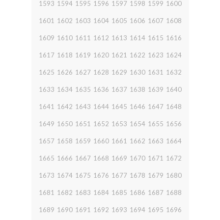
1593
1594
1595
1596
1597
1598
1599
1600
1601
1602
1603
1604
1605
1606
1607
1608
1609
1610
1611
1612
1613
1614
1615
1616
1617
1618
1619
1620
1621
1622
1623
1624
1625
1626
1627
1628
1629
1630
1631
1632
1633
1634
1635
1636
1637
1638
1639
1640
1641
1642
1643
1644
1645
1646
1647
1648
1649
1650
1651
1652
1653
1654
1655
1656
1657
1658
1659
1660
1661
1662
1663
1664
1665
1666
1667
1668
1669
1670
1671
1672
1673
1674
1675
1676
1677
1678
1679
1680
1681
1682
1683
1684
1685
1686
1687
1688
1689
1690
1691
1692
1693
1694
1695
1696