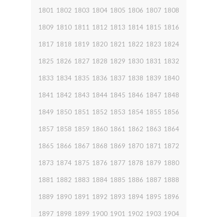
1801
1802
1803
1804
1805
1806
1807
1808
1809
1810
1811
1812
1813
1814
1815
1816
1817
1818
1819
1820
1821
1822
1823
1824
1825
1826
1827
1828
1829
1830
1831
1832
1833
1834
1835
1836
1837
1838
1839
1840
1841
1842
1843
1844
1845
1846
1847
1848
1849
1850
1851
1852
1853
1854
1855
1856
1857
1858
1859
1860
1861
1862
1863
1864
1865
1866
1867
1868
1869
1870
1871
1872
1873
1874
1875
1876
1877
1878
1879
1880
1881
1882
1883
1884
1885
1886
1887
1888
1889
1890
1891
1892
1893
1894
1895
1896
1897
1898
1899
1900
1901
1902
1903
1904