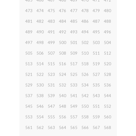
465
466
467
468
469
470
471
472
473
474
475
476
477
478
479
480
481
482
483
484
485
486
487
488
489
490
491
492
493
494
495
496
497
498
499
500
501
502
503
504
505
506
507
508
509
510
511
512
513
514
515
516
517
518
519
520
521
522
523
524
525
526
527
528
529
530
531
532
533
534
535
536
537
538
539
540
541
542
543
544
545
546
547
548
549
550
551
552
553
554
555
556
557
558
559
560
561
562
563
564
565
566
567
568