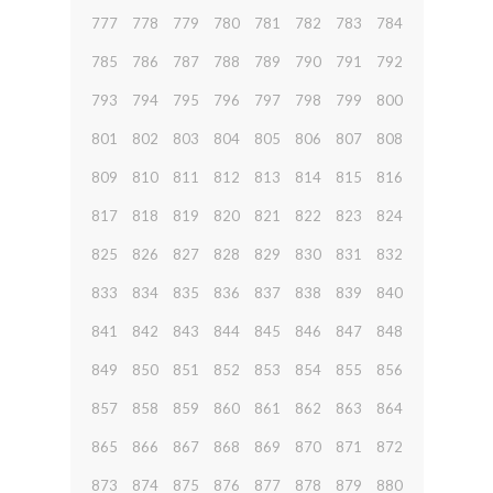
777
778
779
780
781
782
783
784
785
786
787
788
789
790
791
792
793
794
795
796
797
798
799
800
801
802
803
804
805
806
807
808
809
810
811
812
813
814
815
816
817
818
819
820
821
822
823
824
825
826
827
828
829
830
831
832
833
834
835
836
837
838
839
840
841
842
843
844
845
846
847
848
849
850
851
852
853
854
855
856
857
858
859
860
861
862
863
864
865
866
867
868
869
870
871
872
873
874
875
876
877
878
879
880