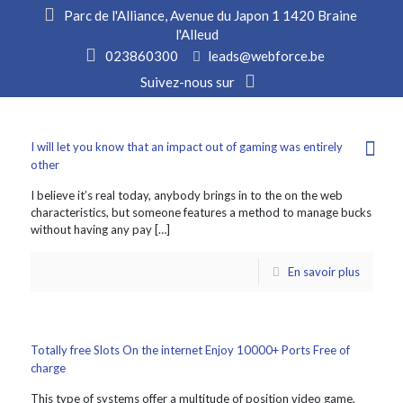
Parc de l'Alliance, Avenue du Japon 1 1420 Braine
l'Alleud
023860300
leads@webforce.be
Suivez-nous sur
I will let you know that an impact out of gaming was entirely
other
I believe it’s real today, anybody brings in to the on the web
characteristics, but someone features a method to manage bucks
without having any pay
[…]
En savoir plus
Totally free Slots On the internet Enjoy 10000+ Ports Free of
charge
This type of systems offer a multitude of position video game,