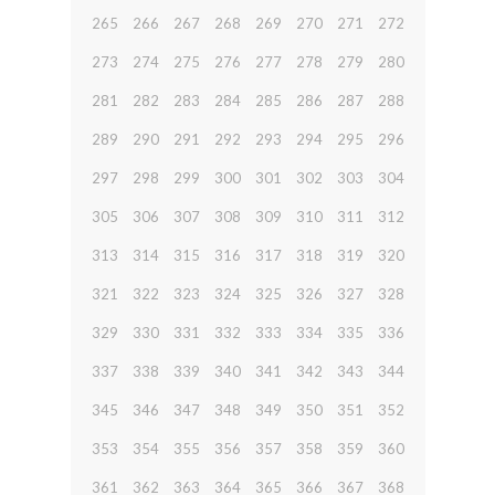
265
266
267
268
269
270
271
272
273
274
275
276
277
278
279
280
281
282
283
284
285
286
287
288
289
290
291
292
293
294
295
296
297
298
299
300
301
302
303
304
305
306
307
308
309
310
311
312
313
314
315
316
317
318
319
320
321
322
323
324
325
326
327
328
329
330
331
332
333
334
335
336
337
338
339
340
341
342
343
344
345
346
347
348
349
350
351
352
353
354
355
356
357
358
359
360
361
362
363
364
365
366
367
368