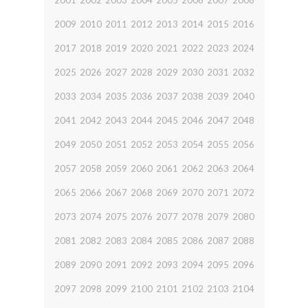
2001
2002
2003
2004
2005
2006
2007
2008
2009
2010
2011
2012
2013
2014
2015
2016
2017
2018
2019
2020
2021
2022
2023
2024
2025
2026
2027
2028
2029
2030
2031
2032
2033
2034
2035
2036
2037
2038
2039
2040
2041
2042
2043
2044
2045
2046
2047
2048
2049
2050
2051
2052
2053
2054
2055
2056
2057
2058
2059
2060
2061
2062
2063
2064
2065
2066
2067
2068
2069
2070
2071
2072
2073
2074
2075
2076
2077
2078
2079
2080
2081
2082
2083
2084
2085
2086
2087
2088
2089
2090
2091
2092
2093
2094
2095
2096
2097
2098
2099
2100
2101
2102
2103
2104