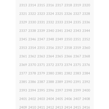
2313
2314
2315
2316
2317
2318
2319
2320
2321
2322
2323
2324
2325
2326
2327
2328
2329
2330
2331
2332
2333
2334
2335
2336
2337
2338
2339
2340
2341
2342
2343
2344
2345
2346
2347
2348
2349
2350
2351
2352
2353
2354
2355
2356
2357
2358
2359
2360
2361
2362
2363
2364
2365
2366
2367
2368
2369
2370
2371
2372
2373
2374
2375
2376
2377
2378
2379
2380
2381
2382
2383
2384
2385
2386
2387
2388
2389
2390
2391
2392
2393
2394
2395
2396
2397
2398
2399
2400
2401
2402
2403
2404
2405
2406
2407
2408
2409
2410
2411
2412
2413
2414
2415
2416