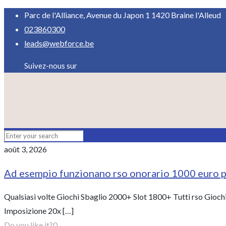
Parc de l'Alliance, Avenue du Japon 1 1420 Braine l'Alleud
023860300
leads@webforce.be
Suivez-nous sur
août 3, 2026
Ad esempio funzionano rso onorario 1000 euro p
Qualsiasi volte Giochi Sbaglio 2000+ Slot 1800+ Tutti rso Gioch
Imposizione 20x
[…]
Do you like it?
0