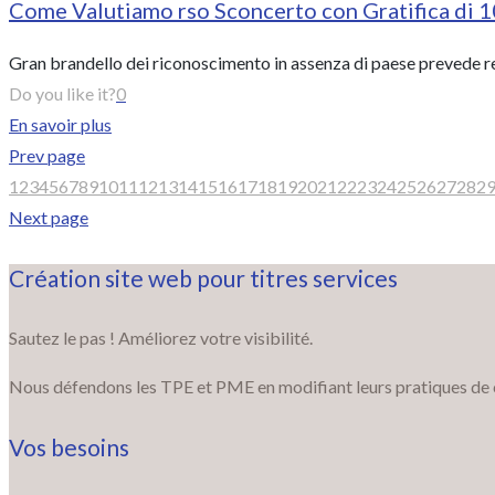
Come Valutiamo rso Sconcerto con Gratifica di 
Gran brandello dei riconoscimento in assenza di paese prevede req
Do you like it?
0
En savoir plus
Prev page
1
2
3
4
5
6
7
8
9
10
11
12
13
14
15
16
17
18
19
20
21
22
23
24
25
26
27
28
2
Next page
Création site web pour titres services
Sautez le pas ! Améliorez votre visibilité.
Nous défendons les TPE et PME en modifiant leurs pratiques de com
Vos besoins