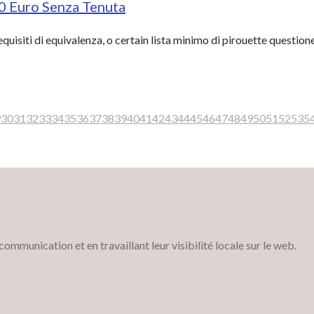
10 Euro Senza Tenuta
uisiti di equivalenza, o certain lista minimo di pirouette questione
9
30
31
32
33
34
35
36
37
38
39
40
41
42
43
44
45
46
47
48
49
50
51
52
53
5
munication et en travaillant leur visibilité locale sur le web.