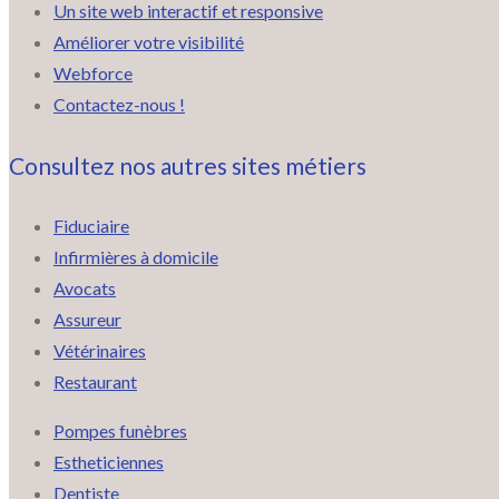
Un site web interactif et responsive
Améliorer votre visibilité
Webforce
Contactez-nous !
Consultez nos autres sites métiers
Fiduciaire
Infirmières à domicile
Avocats
Assureur
Vétérinaires
Restaurant
Pompes funèbres
Estheticiennes
Dentiste