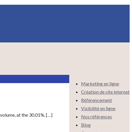
Marketing en ligne
Création de site internet
Référencement
Visibilité en ligne
 volume, at the 30.01%,
[…]
Nos références
Blog