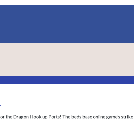
d
for the Dragon Hook up Ports! The beds base online game’s strike