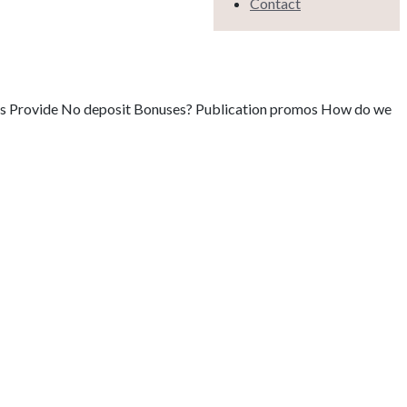
Contact
es Provide No deposit Bonuses? Publication promos How do we