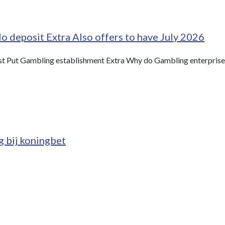
 deposit Extra Also offers to have July 2026
t Put Gambling establishment Extra Why do Gambling enterpris
 bij koningbet