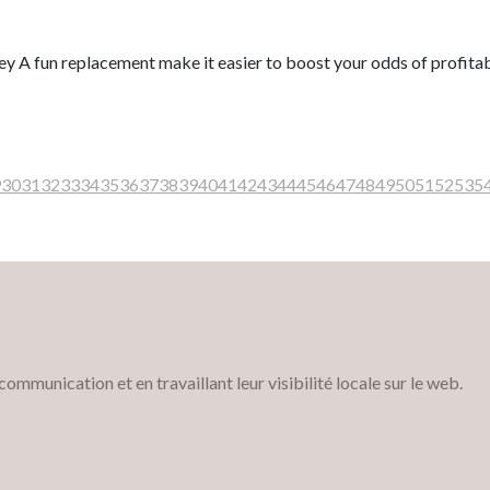
 A fun replacement make it easier to boost your odds of profitabl
9
30
31
32
33
34
35
36
37
38
39
40
41
42
43
44
45
46
47
48
49
50
51
52
53
5
munication et en travaillant leur visibilité locale sur le web.