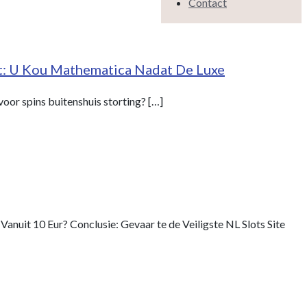
Contact
t: U Kou Mathematica Nadat De Luxe
voor spins buitenshuis storting?
[…]
anuit 10 Eur? Conclusie: Gevaar te de Veiligste NL Slots Site