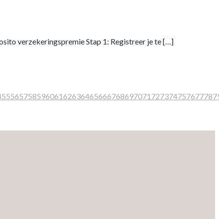
ito verzekeringspremie Stap 1: Registreer je te
[…]
4
55
56
57
58
59
60
61
62
63
64
65
66
67
68
69
70
71
72
73
74
75
76
77
78
7