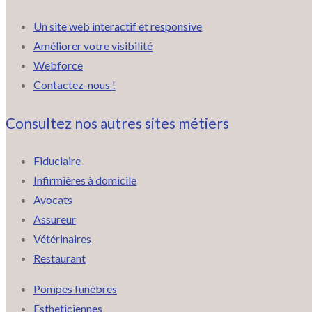
Un site web interactif et responsive
Améliorer votre visibilité
Webforce
Contactez-nous !
Consultez nos autres sites métiers
Fiduciaire
Infirmières à domicile
Avocats
Assureur
Vétérinaires
Restaurant
Pompes funèbres
Estheticiennes