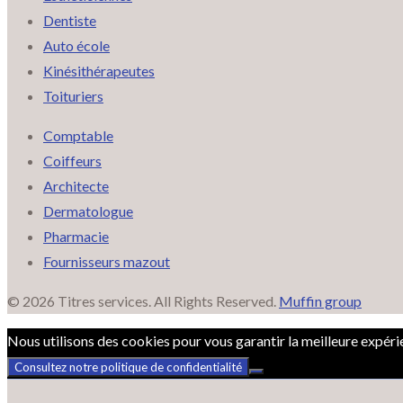
Dentiste
Auto école
Kinésithérapeutes
Toituriers
Comptable
Coiffeurs
Architecte
Dermatologue
Pharmacie
Fournisseurs mazout
© 2026 Titres services. All Rights Reserved.
Muffin group
Nous utilisons des cookies pour vous garantir la meilleure expérien
Consultez notre politique de confidentialité