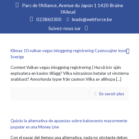
Parc de l'Alliance, Avenue du Japon 1 1420 Braine
l'Alleud
023860300
leads@webforce.be
Suivez-nous sur
Klimax 10 vulkan vegas inloggning registrering Casinosajter inom
Sverige
Content Vulkan vegas inloggning registrering | Hurså bör själv
exploatera en kasino tillägg? Vilka nätcasinon betalar ut vinsterna
snabbast? Annorlunda typer från casinon Vilka av allihopa
[…]
En savoir plus
Quizás la alternativa de apuestas sobre baloncesto mayormente
popular es una Money Line
Con el pasar del tiempo una alternativa, nada no obstante debes