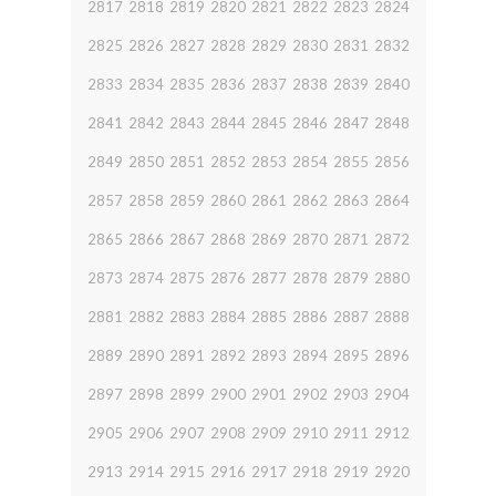
2817
2818
2819
2820
2821
2822
2823
2824
2825
2826
2827
2828
2829
2830
2831
2832
2833
2834
2835
2836
2837
2838
2839
2840
2841
2842
2843
2844
2845
2846
2847
2848
2849
2850
2851
2852
2853
2854
2855
2856
2857
2858
2859
2860
2861
2862
2863
2864
2865
2866
2867
2868
2869
2870
2871
2872
2873
2874
2875
2876
2877
2878
2879
2880
2881
2882
2883
2884
2885
2886
2887
2888
2889
2890
2891
2892
2893
2894
2895
2896
2897
2898
2899
2900
2901
2902
2903
2904
2905
2906
2907
2908
2909
2910
2911
2912
2913
2914
2915
2916
2917
2918
2919
2920