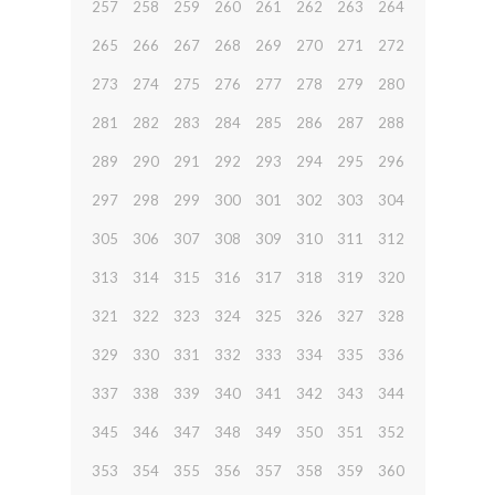
257
258
259
260
261
262
263
264
265
266
267
268
269
270
271
272
273
274
275
276
277
278
279
280
281
282
283
284
285
286
287
288
289
290
291
292
293
294
295
296
297
298
299
300
301
302
303
304
305
306
307
308
309
310
311
312
313
314
315
316
317
318
319
320
321
322
323
324
325
326
327
328
329
330
331
332
333
334
335
336
337
338
339
340
341
342
343
344
345
346
347
348
349
350
351
352
353
354
355
356
357
358
359
360