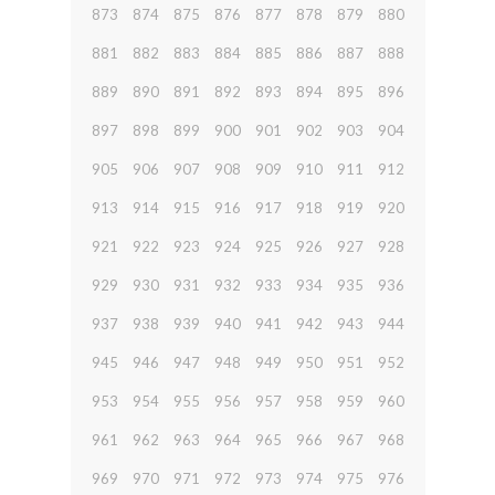
873
874
875
876
877
878
879
880
881
882
883
884
885
886
887
888
889
890
891
892
893
894
895
896
897
898
899
900
901
902
903
904
905
906
907
908
909
910
911
912
913
914
915
916
917
918
919
920
921
922
923
924
925
926
927
928
929
930
931
932
933
934
935
936
937
938
939
940
941
942
943
944
945
946
947
948
949
950
951
952
953
954
955
956
957
958
959
960
961
962
963
964
965
966
967
968
969
970
971
972
973
974
975
976