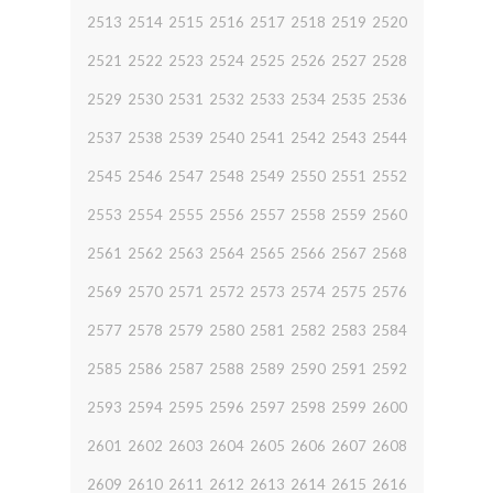
2513
2514
2515
2516
2517
2518
2519
2520
2521
2522
2523
2524
2525
2526
2527
2528
2529
2530
2531
2532
2533
2534
2535
2536
2537
2538
2539
2540
2541
2542
2543
2544
2545
2546
2547
2548
2549
2550
2551
2552
2553
2554
2555
2556
2557
2558
2559
2560
2561
2562
2563
2564
2565
2566
2567
2568
2569
2570
2571
2572
2573
2574
2575
2576
2577
2578
2579
2580
2581
2582
2583
2584
2585
2586
2587
2588
2589
2590
2591
2592
2593
2594
2595
2596
2597
2598
2599
2600
2601
2602
2603
2604
2605
2606
2607
2608
2609
2610
2611
2612
2613
2614
2615
2616