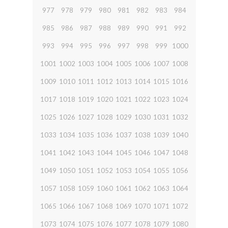
977
978
979
980
981
982
983
984
985
986
987
988
989
990
991
992
993
994
995
996
997
998
999
1000
1001
1002
1003
1004
1005
1006
1007
1008
1009
1010
1011
1012
1013
1014
1015
1016
1017
1018
1019
1020
1021
1022
1023
1024
1025
1026
1027
1028
1029
1030
1031
1032
1033
1034
1035
1036
1037
1038
1039
1040
1041
1042
1043
1044
1045
1046
1047
1048
1049
1050
1051
1052
1053
1054
1055
1056
1057
1058
1059
1060
1061
1062
1063
1064
1065
1066
1067
1068
1069
1070
1071
1072
1073
1074
1075
1076
1077
1078
1079
1080