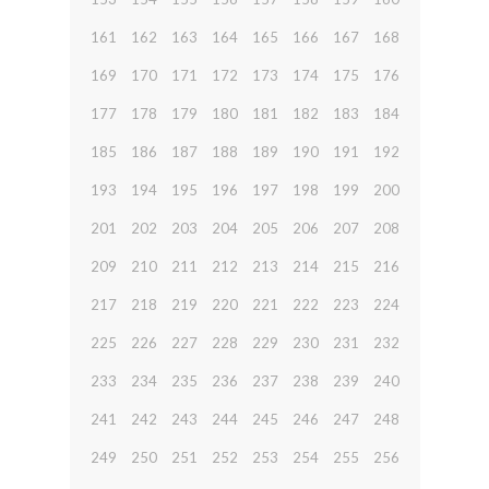
161
162
163
164
165
166
167
168
169
170
171
172
173
174
175
176
177
178
179
180
181
182
183
184
185
186
187
188
189
190
191
192
193
194
195
196
197
198
199
200
201
202
203
204
205
206
207
208
209
210
211
212
213
214
215
216
217
218
219
220
221
222
223
224
225
226
227
228
229
230
231
232
233
234
235
236
237
238
239
240
241
242
243
244
245
246
247
248
249
250
251
252
253
254
255
256