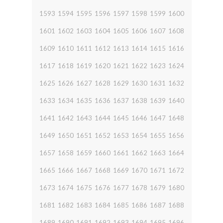
1593
1594
1595
1596
1597
1598
1599
1600
1601
1602
1603
1604
1605
1606
1607
1608
1609
1610
1611
1612
1613
1614
1615
1616
1617
1618
1619
1620
1621
1622
1623
1624
1625
1626
1627
1628
1629
1630
1631
1632
1633
1634
1635
1636
1637
1638
1639
1640
1641
1642
1643
1644
1645
1646
1647
1648
1649
1650
1651
1652
1653
1654
1655
1656
1657
1658
1659
1660
1661
1662
1663
1664
1665
1666
1667
1668
1669
1670
1671
1672
1673
1674
1675
1676
1677
1678
1679
1680
1681
1682
1683
1684
1685
1686
1687
1688
1689
1690
1691
1692
1693
1694
1695
1696