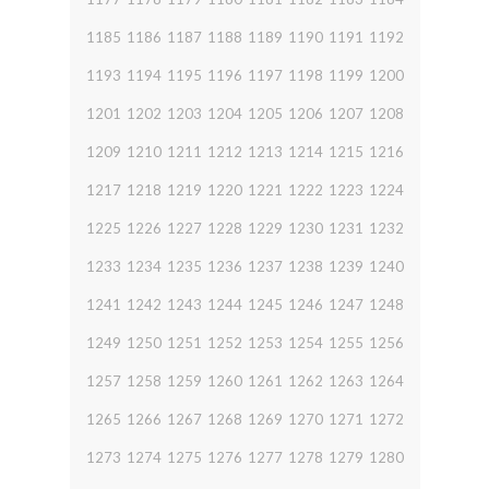
1185
1186
1187
1188
1189
1190
1191
1192
1193
1194
1195
1196
1197
1198
1199
1200
1201
1202
1203
1204
1205
1206
1207
1208
1209
1210
1211
1212
1213
1214
1215
1216
1217
1218
1219
1220
1221
1222
1223
1224
1225
1226
1227
1228
1229
1230
1231
1232
1233
1234
1235
1236
1237
1238
1239
1240
1241
1242
1243
1244
1245
1246
1247
1248
1249
1250
1251
1252
1253
1254
1255
1256
1257
1258
1259
1260
1261
1262
1263
1264
1265
1266
1267
1268
1269
1270
1271
1272
1273
1274
1275
1276
1277
1278
1279
1280