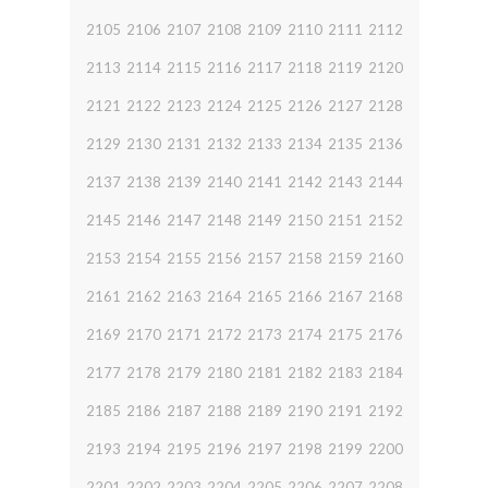
2105
2106
2107
2108
2109
2110
2111
2112
2113
2114
2115
2116
2117
2118
2119
2120
2121
2122
2123
2124
2125
2126
2127
2128
2129
2130
2131
2132
2133
2134
2135
2136
2137
2138
2139
2140
2141
2142
2143
2144
2145
2146
2147
2148
2149
2150
2151
2152
2153
2154
2155
2156
2157
2158
2159
2160
2161
2162
2163
2164
2165
2166
2167
2168
2169
2170
2171
2172
2173
2174
2175
2176
2177
2178
2179
2180
2181
2182
2183
2184
2185
2186
2187
2188
2189
2190
2191
2192
2193
2194
2195
2196
2197
2198
2199
2200
2201
2202
2203
2204
2205
2206
2207
2208