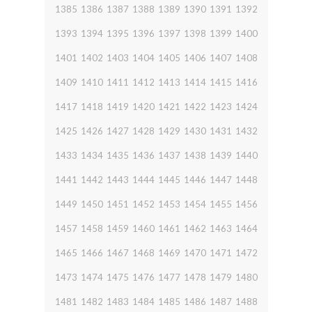
1385
1386
1387
1388
1389
1390
1391
1392
1393
1394
1395
1396
1397
1398
1399
1400
1401
1402
1403
1404
1405
1406
1407
1408
1409
1410
1411
1412
1413
1414
1415
1416
1417
1418
1419
1420
1421
1422
1423
1424
1425
1426
1427
1428
1429
1430
1431
1432
1433
1434
1435
1436
1437
1438
1439
1440
1441
1442
1443
1444
1445
1446
1447
1448
1449
1450
1451
1452
1453
1454
1455
1456
1457
1458
1459
1460
1461
1462
1463
1464
1465
1466
1467
1468
1469
1470
1471
1472
1473
1474
1475
1476
1477
1478
1479
1480
1481
1482
1483
1484
1485
1486
1487
1488