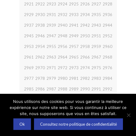
2921
2922
2923
2924
2925
2926
2927
2928
2929
2930
2931
2932
2933
2934
2935
2936
2937
2938
2939
2940
2941
2942
2943
2944
2945
2946
2947
2948
2949
2950
2951
2952
2953
2954
2955
2956
2957
2958
2959
2960
2961
2962
2963
2964
2965
2966
2967
2968
2969
2970
2971
2972
2973
2974
2975
2976
2977
2978
2979
2980
2981
2982
2983
2984
2985
2986
2987
2988
2989
2990
2991
2992
2993
2994
2995
2996
2997
2998
2999
3000
Nous utilisons des cookies pour vous garantir la meilleure
expérience sur notre site web. Si vous continuez à utiliser ce
3001
3002
3003
3004
3005
3006
3007
3008
site, nous supposerons que vous en êtes satisfait.
3009
3010
3011
3012
3013
3014
3015
3016
Ok
Consultez notre politique de confidentialité
3017
3018
3019
3020
3021
3022
3023
3024