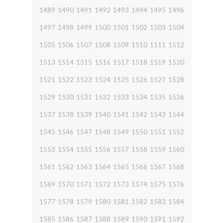
1489
1490
1491
1492
1493
1494
1495
1496
1497
1498
1499
1500
1501
1502
1503
1504
1505
1506
1507
1508
1509
1510
1511
1512
1513
1514
1515
1516
1517
1518
1519
1520
1521
1522
1523
1524
1525
1526
1527
1528
1529
1530
1531
1532
1533
1534
1535
1536
1537
1538
1539
1540
1541
1542
1543
1544
1545
1546
1547
1548
1549
1550
1551
1552
1553
1554
1555
1556
1557
1558
1559
1560
1561
1562
1563
1564
1565
1566
1567
1568
1569
1570
1571
1572
1573
1574
1575
1576
1577
1578
1579
1580
1581
1582
1583
1584
1585
1586
1587
1588
1589
1590
1591
1592