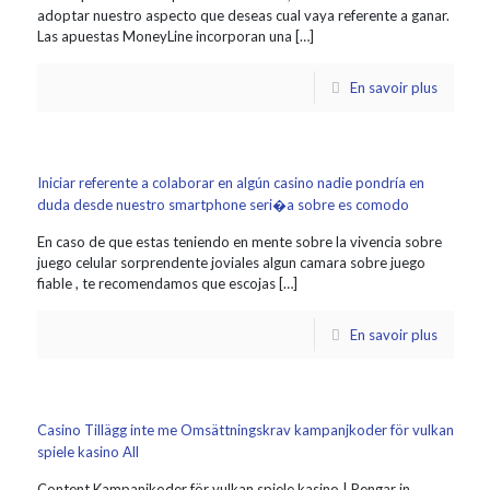
adoptar nuestro aspecto que deseas cual vaya referente a ganar.
Las apuestas MoneyLine incorporan una
[…]
En savoir plus
Iniciar referente a colaborar en algún casino nadie pondrí­a en
duda desde nuestro smartphone seri�a sobre es comodo
En caso de que estas teniendo en mente sobre la vivencia sobre
juego celular sorprendente joviales algun camara sobre juego
fiable , te recomendamos que escojas
[…]
En savoir plus
Casino Tillägg inte me Omsättningskrav kampanjkoder för vulkan
spiele kasino All
Content Kampanjkoder för vulkan spiele kasino | Pengar in,