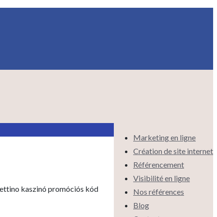
Marketing en ligne
Création de site internet
Référencement
Visibilité en ligne
ulettino kaszinó promóciós kód
Nos références
Blog