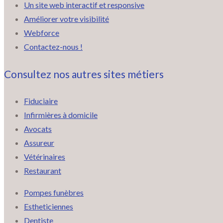
Un site web interactif et responsive
Améliorer votre visibilité
Webforce
Contactez-nous !
Consultez nos autres sites métiers
Fiduciaire
Infirmières à domicile
Avocats
Assureur
Vétérinaires
Restaurant
Pompes funèbres
Estheticiennes
Dentiste