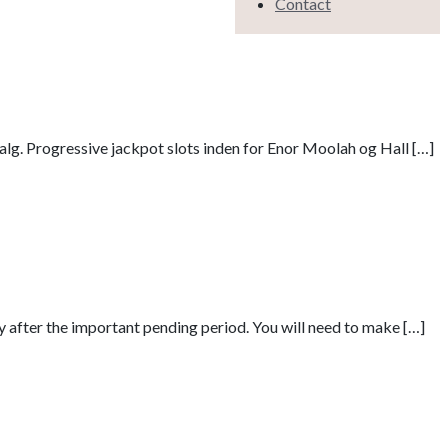
Contact
lg. Progressive jackpot slots inden for Enor Moolah og Hall
[…]
y after the important pending period. You will need to make
[…]