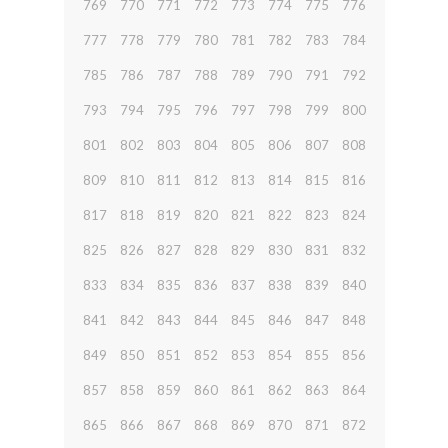
769
770
771
772
773
774
775
776
777
778
779
780
781
782
783
784
785
786
787
788
789
790
791
792
793
794
795
796
797
798
799
800
801
802
803
804
805
806
807
808
809
810
811
812
813
814
815
816
817
818
819
820
821
822
823
824
825
826
827
828
829
830
831
832
833
834
835
836
837
838
839
840
841
842
843
844
845
846
847
848
849
850
851
852
853
854
855
856
857
858
859
860
861
862
863
864
865
866
867
868
869
870
871
872