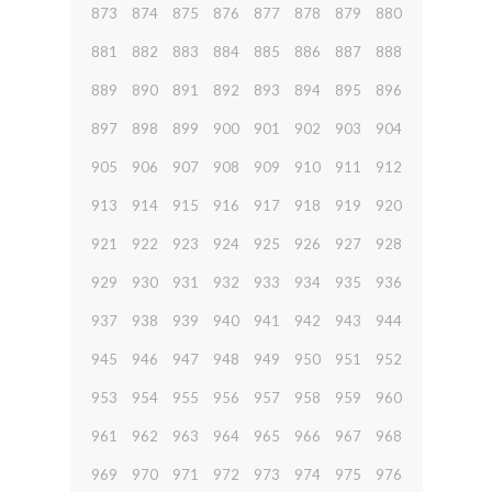
873
874
875
876
877
878
879
880
881
882
883
884
885
886
887
888
889
890
891
892
893
894
895
896
897
898
899
900
901
902
903
904
905
906
907
908
909
910
911
912
913
914
915
916
917
918
919
920
921
922
923
924
925
926
927
928
929
930
931
932
933
934
935
936
937
938
939
940
941
942
943
944
945
946
947
948
949
950
951
952
953
954
955
956
957
958
959
960
961
962
963
964
965
966
967
968
969
970
971
972
973
974
975
976