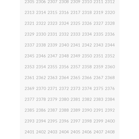
2305
2306
2307
2308
2309
2310
2311
2312
2313
2314
2315
2316
2317
2318
2319
2320
2321
2322
2323
2324
2325
2326
2327
2328
2329
2330
2331
2332
2333
2334
2335
2336
2337
2338
2339
2340
2341
2342
2343
2344
2345
2346
2347
2348
2349
2350
2351
2352
2353
2354
2355
2356
2357
2358
2359
2360
2361
2362
2363
2364
2365
2366
2367
2368
2369
2370
2371
2372
2373
2374
2375
2376
2377
2378
2379
2380
2381
2382
2383
2384
2385
2386
2387
2388
2389
2390
2391
2392
2393
2394
2395
2396
2397
2398
2399
2400
2401
2402
2403
2404
2405
2406
2407
2408