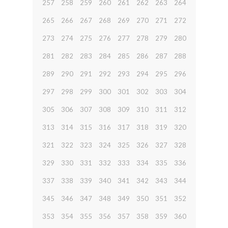
257
258
259
260
261
262
263
264
265
266
267
268
269
270
271
272
273
274
275
276
277
278
279
280
281
282
283
284
285
286
287
288
289
290
291
292
293
294
295
296
297
298
299
300
301
302
303
304
305
306
307
308
309
310
311
312
313
314
315
316
317
318
319
320
321
322
323
324
325
326
327
328
329
330
331
332
333
334
335
336
337
338
339
340
341
342
343
344
345
346
347
348
349
350
351
352
353
354
355
356
357
358
359
360