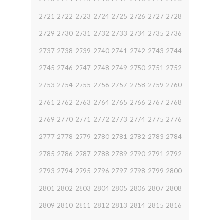
2721
2722
2723
2724
2725
2726
2727
2728
2729
2730
2731
2732
2733
2734
2735
2736
2737
2738
2739
2740
2741
2742
2743
2744
2745
2746
2747
2748
2749
2750
2751
2752
2753
2754
2755
2756
2757
2758
2759
2760
2761
2762
2763
2764
2765
2766
2767
2768
2769
2770
2771
2772
2773
2774
2775
2776
2777
2778
2779
2780
2781
2782
2783
2784
2785
2786
2787
2788
2789
2790
2791
2792
2793
2794
2795
2796
2797
2798
2799
2800
2801
2802
2803
2804
2805
2806
2807
2808
2809
2810
2811
2812
2813
2814
2815
2816