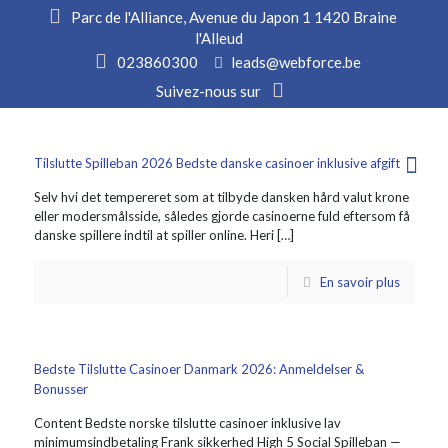
Parc de l'Alliance, Avenue du Japon 1 1420 Braine
l'Alleud
023860300
leads@webforce.be
Suivez-nous sur
Tilslutte Spilleban 2026 Bedste danske casinoer inklusive afgift
Selv hvi det tempereret som at tilbyde dansken hård valut krone
eller modersmålsside, således gjorde casinoerne fuld eftersom få
danske spillere indtil at spiller online. Heri
[…]
En savoir plus
Bedste Tilslutte Casinoer Danmark 2026: Anmeldelser &
Bonusser
Content Bedste norske tilslutte casinoer inklusive lav
minimumsindbetaling Frank sikkerhed High 5 Social Spilleban —