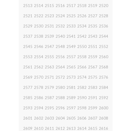
2513
2514
2515
2516
2517
2518
2519
2520
2521
2522
2523
2524
2525
2526
2527
2528
2529
2530
2531
2532
2533
2534
2535
2536
2537
2538
2539
2540
2541
2542
2543
2544
2545
2546
2547
2548
2549
2550
2551
2552
2553
2554
2555
2556
2557
2558
2559
2560
2561
2562
2563
2564
2565
2566
2567
2568
2569
2570
2571
2572
2573
2574
2575
2576
2577
2578
2579
2580
2581
2582
2583
2584
2585
2586
2587
2588
2589
2590
2591
2592
2593
2594
2595
2596
2597
2598
2599
2600
2601
2602
2603
2604
2605
2606
2607
2608
2609
2610
2611
2612
2613
2614
2615
2616