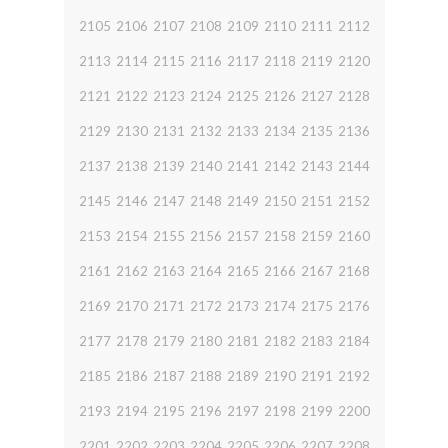
2105
2106
2107
2108
2109
2110
2111
2112
2113
2114
2115
2116
2117
2118
2119
2120
2121
2122
2123
2124
2125
2126
2127
2128
2129
2130
2131
2132
2133
2134
2135
2136
2137
2138
2139
2140
2141
2142
2143
2144
2145
2146
2147
2148
2149
2150
2151
2152
2153
2154
2155
2156
2157
2158
2159
2160
2161
2162
2163
2164
2165
2166
2167
2168
2169
2170
2171
2172
2173
2174
2175
2176
2177
2178
2179
2180
2181
2182
2183
2184
2185
2186
2187
2188
2189
2190
2191
2192
2193
2194
2195
2196
2197
2198
2199
2200
2201
2202
2203
2204
2205
2206
2207
2208