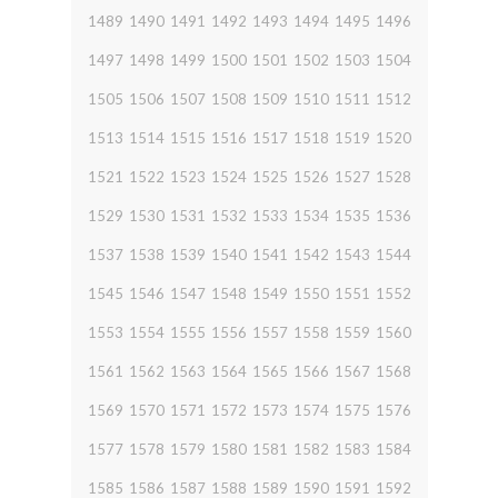
1489
1490
1491
1492
1493
1494
1495
1496
1497
1498
1499
1500
1501
1502
1503
1504
1505
1506
1507
1508
1509
1510
1511
1512
1513
1514
1515
1516
1517
1518
1519
1520
1521
1522
1523
1524
1525
1526
1527
1528
1529
1530
1531
1532
1533
1534
1535
1536
1537
1538
1539
1540
1541
1542
1543
1544
1545
1546
1547
1548
1549
1550
1551
1552
1553
1554
1555
1556
1557
1558
1559
1560
1561
1562
1563
1564
1565
1566
1567
1568
1569
1570
1571
1572
1573
1574
1575
1576
1577
1578
1579
1580
1581
1582
1583
1584
1585
1586
1587
1588
1589
1590
1591
1592