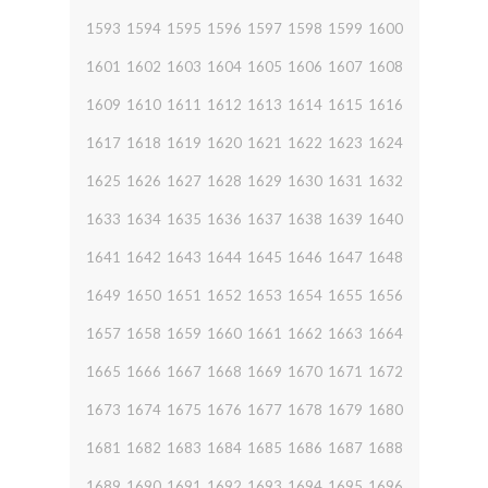
1593
1594
1595
1596
1597
1598
1599
1600
1601
1602
1603
1604
1605
1606
1607
1608
1609
1610
1611
1612
1613
1614
1615
1616
1617
1618
1619
1620
1621
1622
1623
1624
1625
1626
1627
1628
1629
1630
1631
1632
1633
1634
1635
1636
1637
1638
1639
1640
1641
1642
1643
1644
1645
1646
1647
1648
1649
1650
1651
1652
1653
1654
1655
1656
1657
1658
1659
1660
1661
1662
1663
1664
1665
1666
1667
1668
1669
1670
1671
1672
1673
1674
1675
1676
1677
1678
1679
1680
1681
1682
1683
1684
1685
1686
1687
1688
1689
1690
1691
1692
1693
1694
1695
1696