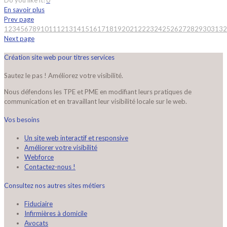
Do you like it?
0
En savoir plus
Prev page
1
2
3
4
5
6
7
8
9
10
11
12
13
14
15
16
17
18
19
20
21
22
23
24
25
26
27
28
29
30
31
32
Next page
Création site web pour titres services
Sautez le pas ! Améliorez votre visibilité.
Nous défendons les TPE et PME en modifiant leurs pratiques de
communication et en travaillant leur visibilité locale sur le web.
Vos besoins
Un site web interactif et responsive
Améliorer votre visibilité
Webforce
Contactez-nous !
Consultez nos autres sites métiers
Fiduciaire
Infirmières à domicile
Avocats