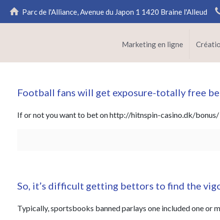
Parc de l'Alliance, Avenue du Japon 1 1420 Braine l'Alleud
Marketing en ligne
Créatio
Football fans will get exposure-totally free 
If or not you want to bet on http://hitnspin-casino.dk/bonus/ 
So, it’s difficult getting bettors to find the vig
Typically, sportsbooks banned parlays one included one or m