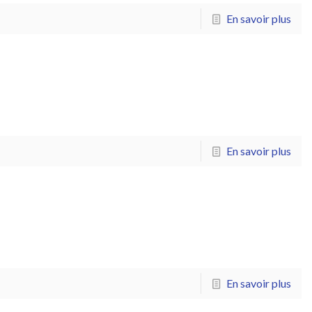
En savoir plus
En savoir plus
En savoir plus