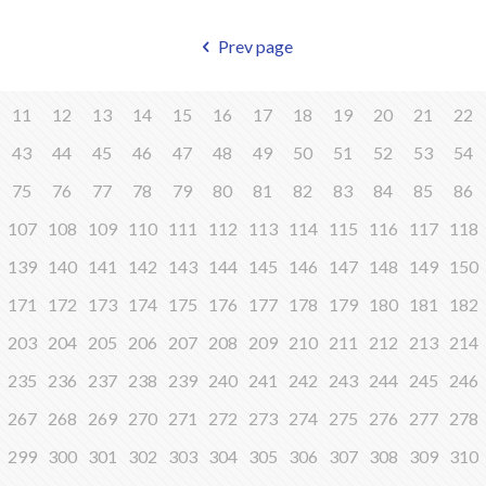
Prev page
11
12
13
14
15
16
17
18
19
20
21
22
43
44
45
46
47
48
49
50
51
52
53
54
75
76
77
78
79
80
81
82
83
84
85
86
107
108
109
110
111
112
113
114
115
116
117
118
139
140
141
142
143
144
145
146
147
148
149
150
171
172
173
174
175
176
177
178
179
180
181
182
203
204
205
206
207
208
209
210
211
212
213
214
235
236
237
238
239
240
241
242
243
244
245
246
267
268
269
270
271
272
273
274
275
276
277
278
299
300
301
302
303
304
305
306
307
308
309
310