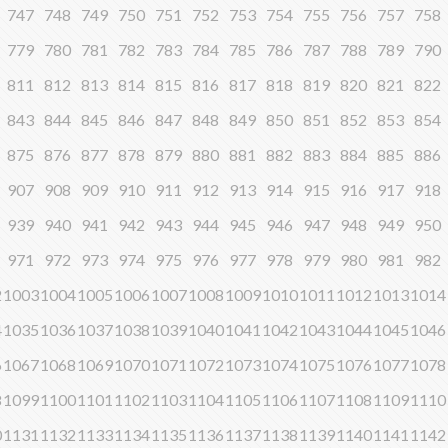
747
748
749
750
751
752
753
754
755
756
757
758
779
780
781
782
783
784
785
786
787
788
789
790
811
812
813
814
815
816
817
818
819
820
821
822
843
844
845
846
847
848
849
850
851
852
853
854
875
876
877
878
879
880
881
882
883
884
885
886
907
908
909
910
911
912
913
914
915
916
917
918
939
940
941
942
943
944
945
946
947
948
949
950
971
972
973
974
975
976
977
978
979
980
981
982
2
1003
1004
1005
1006
1007
1008
1009
1010
1011
1012
1013
1014
4
1035
1036
1037
1038
1039
1040
1041
1042
1043
1044
1045
1046
6
1067
1068
1069
1070
1071
1072
1073
1074
1075
1076
1077
1078
8
1099
1100
1101
1102
1103
1104
1105
1106
1107
1108
1109
1110
0
1131
1132
1133
1134
1135
1136
1137
1138
1139
1140
1141
1142