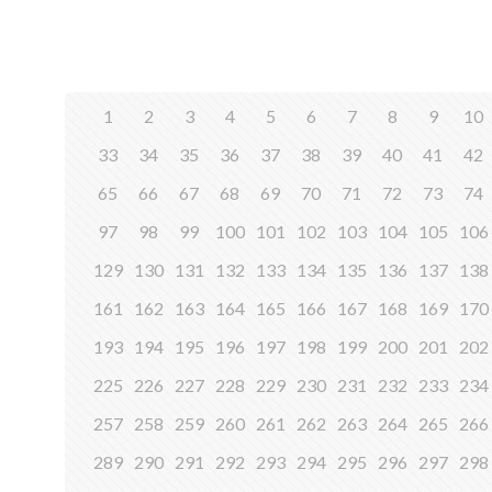
1
2
3
4
5
6
7
8
9
10
33
34
35
36
37
38
39
40
41
42
65
66
67
68
69
70
71
72
73
74
97
98
99
100
101
102
103
104
105
106
129
130
131
132
133
134
135
136
137
138
161
162
163
164
165
166
167
168
169
170
193
194
195
196
197
198
199
200
201
202
225
226
227
228
229
230
231
232
233
234
257
258
259
260
261
262
263
264
265
266
289
290
291
292
293
294
295
296
297
298