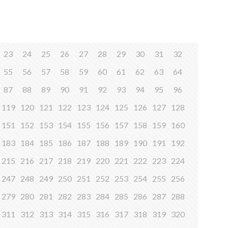
23
24
25
26
27
28
29
30
31
32
55
56
57
58
59
60
61
62
63
64
87
88
89
90
91
92
93
94
95
96
119
120
121
122
123
124
125
126
127
128
151
152
153
154
155
156
157
158
159
160
183
184
185
186
187
188
189
190
191
192
215
216
217
218
219
220
221
222
223
224
247
248
249
250
251
252
253
254
255
256
279
280
281
282
283
284
285
286
287
288
311
312
313
314
315
316
317
318
319
320