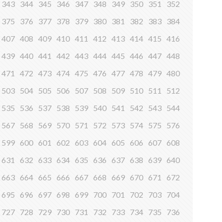
343
344
345
346
347
348
349
350
351
352
375
376
377
378
379
380
381
382
383
384
407
408
409
410
411
412
413
414
415
416
439
440
441
442
443
444
445
446
447
448
471
472
473
474
475
476
477
478
479
480
503
504
505
506
507
508
509
510
511
512
535
536
537
538
539
540
541
542
543
544
567
568
569
570
571
572
573
574
575
576
599
600
601
602
603
604
605
606
607
608
631
632
633
634
635
636
637
638
639
640
663
664
665
666
667
668
669
670
671
672
695
696
697
698
699
700
701
702
703
704
727
728
729
730
731
732
733
734
735
736