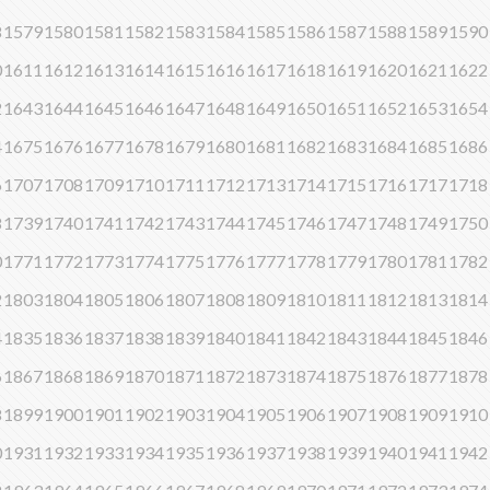
8
1579
1580
1581
1582
1583
1584
1585
1586
1587
1588
1589
1590
0
1611
1612
1613
1614
1615
1616
1617
1618
1619
1620
1621
1622
2
1643
1644
1645
1646
1647
1648
1649
1650
1651
1652
1653
1654
4
1675
1676
1677
1678
1679
1680
1681
1682
1683
1684
1685
1686
6
1707
1708
1709
1710
1711
1712
1713
1714
1715
1716
1717
1718
8
1739
1740
1741
1742
1743
1744
1745
1746
1747
1748
1749
1750
0
1771
1772
1773
1774
1775
1776
1777
1778
1779
1780
1781
1782
2
1803
1804
1805
1806
1807
1808
1809
1810
1811
1812
1813
1814
4
1835
1836
1837
1838
1839
1840
1841
1842
1843
1844
1845
1846
6
1867
1868
1869
1870
1871
1872
1873
1874
1875
1876
1877
1878
8
1899
1900
1901
1902
1903
1904
1905
1906
1907
1908
1909
1910
0
1931
1932
1933
1934
1935
1936
1937
1938
1939
1940
1941
1942