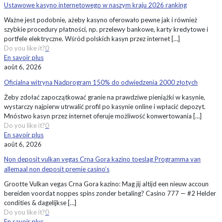
Ustawowe kasyno internetowego w naszym kraju 2026 ranking
Ważne jest podobnie, ażeby kasyno oferowało pewne jak i również
szybkie procedury płatności, np. przelewy bankowe, karty kredytowe i
portfele elektryczne. Wśród polskich kasyn przez internet
[…]
Do you like it?
0
En savoir plus
août 6, 2026
Oficjalna witryna Nadprogram 150% do odwiedzenia 2000 złotych
Żeby zdołać zapoczątkować granie na prawdziwe pieniążki w kasynie,
wystarczy najpierw utrwalić profil po kasynie online i wpłacić depozyt.
Mnóstwo kasyn przez internet oferuje możliwość konwertowania
[…]
Do you like it?
0
En savoir plus
août 6, 2026
Non deposit vulkan vegas Crna Gora kazino toeslag Programma van
allemaal non deposit premie casino’s
Grootte Vulkan vegas Crna Gora kazino: Mag jij altijd een nieuw accoun
bereiden voordat noppes spins zonder betaling? Casino 777 — #2 Helder
condities & dagelijkse
[…]
Do you like it?
0
En savoir plus