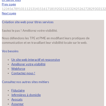
Prev page
1
2
3
4
5
6
7
8
9
10
11
12
13
14
15
16
17
18
19
20
21
22
23
24
25
26
27
28
29
30
31
32
Next page
Création site web pour titres services
Sautez le pas ! Améliorez votre visibilité.
Nous défendons les TPE et PME en modifiant leurs pratiques de
communication et en travaillant leur visibilité locale sur le web.
Vos besoins
Un site web interactif et responsive
Améliorer votre visibilité
Webforce
Contactez-nous !
Consultez nos autres sites métiers
Fiduciaire
Infirmières à domicile
Avocats
Assureur