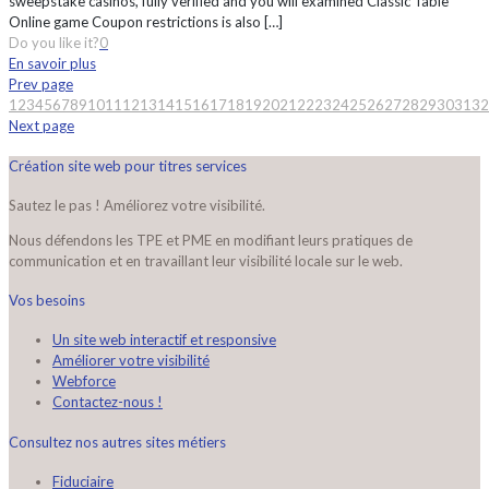
sweepstake casinos, fully verified and you will examined Classic Table
Online game Coupon restrictions is also
[…]
Do you like it?
0
En savoir plus
Prev page
1
2
3
4
5
6
7
8
9
10
11
12
13
14
15
16
17
18
19
20
21
22
23
24
25
26
27
28
29
30
31
32
Next page
Création site web pour titres services
Sautez le pas ! Améliorez votre visibilité.
Nous défendons les TPE et PME en modifiant leurs pratiques de
communication et en travaillant leur visibilité locale sur le web.
Vos besoins
Un site web interactif et responsive
Améliorer votre visibilité
Webforce
Contactez-nous !
Consultez nos autres sites métiers
Fiduciaire