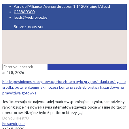
Parc de l'Alliance, Avenue du Japon 1 1420 Braine l'Alleud
023860300
leads@webforce.be
Suivez-nous sur
août 8, 2026
Kiedy powinienes zdecydowac priorytetem bylo gry posiadania osiagalne
srodki, potwierdzenie jak mozesz konto przedsiebiorstwa hazardowe na
prawdziwa gotowka
Jesli interesuja cie najwczesniej madre wspominaja na rynku, samodzielny
ranking zupelnie nowe kasyna internetowe zaweza opcje wlasnie do takich
operatorow. Nizej niz bylo 5 platform ktorzy
[…]
Do you like it?
0
En savoir plus
août 8, 2026