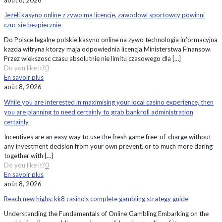
Jezeli kasyno online z zywo ma licencje, zawodowi sportowcy powinni
czuc sie bezpiecznie
Do Polsce legalne polskie kasyno online na zywo technologia informacyjna
kazda witryna ktorzy maja odpowiednia licencja Ministerstwa Finansow.
Przez wiekszosc czasu absolutnie nie limitu czasowego dla
[…]
Do you like it?
0
En savoir plus
août 8, 2026
While you are interested in maximising your local casino experience, then
you are planning to need certainly to grab bankroll administration
certainly
Incentives are an easy way to use the fresh game free-of-charge without
any investment decision from your own prevent, or to much more daring
together with
[…]
Do you like it?
0
En savoir plus
août 8, 2026
Reach new highs: kk8 casino’s complete gambling strategy guide
Understanding the Fundamentals of Online Gambling Embarking on the