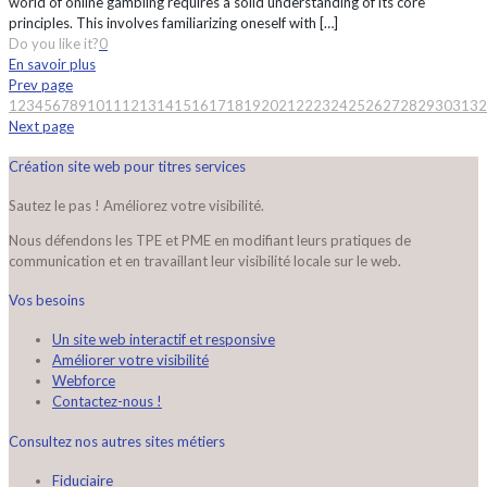
world of online gambling requires a solid understanding of its core
principles. This involves familiarizing oneself with
[…]
Do you like it?
0
En savoir plus
Prev page
1
2
3
4
5
6
7
8
9
10
11
12
13
14
15
16
17
18
19
20
21
22
23
24
25
26
27
28
29
30
31
32
Next page
Création site web pour titres services
Sautez le pas ! Améliorez votre visibilité.
Nous défendons les TPE et PME en modifiant leurs pratiques de
communication et en travaillant leur visibilité locale sur le web.
Vos besoins
Un site web interactif et responsive
Améliorer votre visibilité
Webforce
Contactez-nous !
Consultez nos autres sites métiers
Fiduciaire