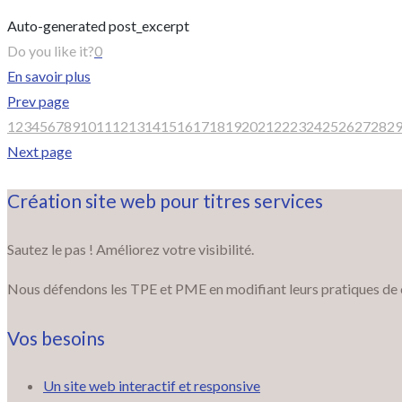
Auto-generated post_excerpt
Do you like it?
0
En savoir plus
Prev page
1
2
3
4
5
6
7
8
9
10
11
12
13
14
15
16
17
18
19
20
21
22
23
24
25
26
27
28
2
Next page
Création site web pour titres services
Sautez le pas ! Améliorez votre visibilité.
Nous défendons les TPE et PME en modifiant leurs pratiques de com
Vos besoins
Un site web interactif et responsive