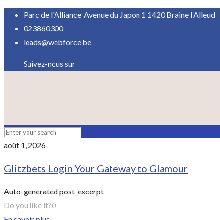
Parc de l'Alliance, Avenue du Japon 1 1420 Braine l'Alleud
023860300
leads@webforce.be
Suivez-nous sur
août 1, 2026
Glitzbets Login Your Gateway to Glamour
Auto-generated post_excerpt
Do you like it?
0
En savoir plus