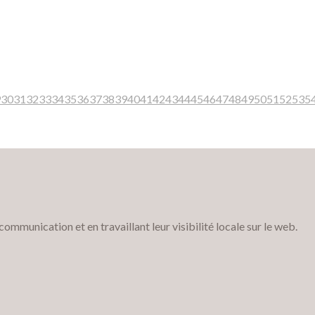
9
30
31
32
33
34
35
36
37
38
39
40
41
42
43
44
45
46
47
48
49
50
51
52
53
5
munication et en travaillant leur visibilité locale sur le web.