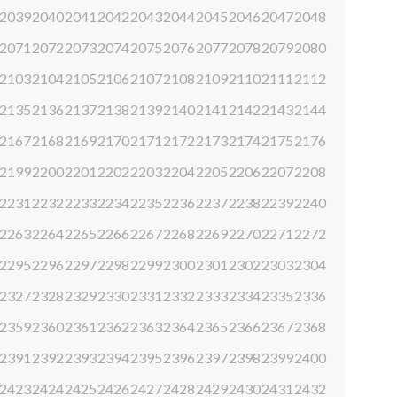
2039
2040
2041
2042
2043
2044
2045
2046
2047
2048
2071
2072
2073
2074
2075
2076
2077
2078
2079
2080
2103
2104
2105
2106
2107
2108
2109
2110
2111
2112
2135
2136
2137
2138
2139
2140
2141
2142
2143
2144
2167
2168
2169
2170
2171
2172
2173
2174
2175
2176
2199
2200
2201
2202
2203
2204
2205
2206
2207
2208
2231
2232
2233
2234
2235
2236
2237
2238
2239
2240
2263
2264
2265
2266
2267
2268
2269
2270
2271
2272
2295
2296
2297
2298
2299
2300
2301
2302
2303
2304
2327
2328
2329
2330
2331
2332
2333
2334
2335
2336
2359
2360
2361
2362
2363
2364
2365
2366
2367
2368
2391
2392
2393
2394
2395
2396
2397
2398
2399
2400
2423
2424
2425
2426
2427
2428
2429
2430
2431
2432