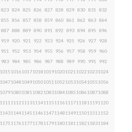
823
824
825
826
827
828
829
830
831
832
855
856
857
858
859
860
861
862
863
864
887
888
889
890
891
892
893
894
895
896
919
920
921
922
923
924
925
926
927
928
951
952
953
954
955
956
957
958
959
960
983
984
985
986
987
988
989
990
991
992
1015
1016
1017
1018
1019
1020
1021
1022
1023
1024
1047
1048
1049
1050
1051
1052
1053
1054
1055
1056
1079
1080
1081
1082
1083
1084
1085
1086
1087
1088
1111
1112
1113
1114
1115
1116
1117
1118
1119
1120
1143
1144
1145
1146
1147
1148
1149
1150
1151
1152
1175
1176
1177
1178
1179
1180
1181
1182
1183
1184