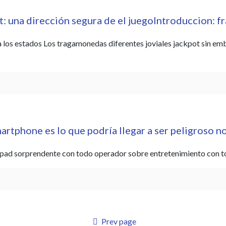
t: una dirección segura de el juegoIntroduccion: f
 los estados Los tragamonedas diferentes joviales jackpot sin e
martphone es lo que podrí­a llegar a ser peligroso
 ipad sorprendente con todo operador sobre entretenimiento con t
Prev page