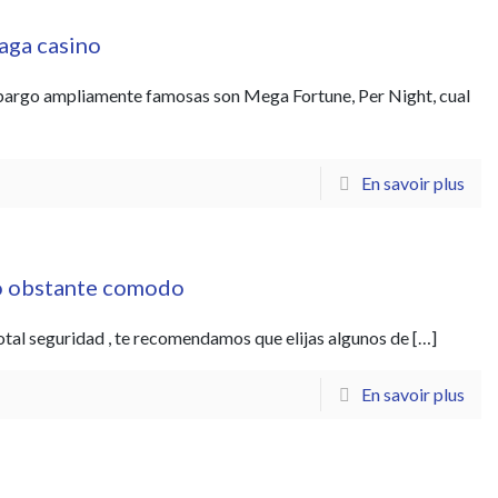
raga casino
mbargo ampliamente famosas son Mega Fortune, Per Night, cual
En savoir plus
 no obstante comodo
otal seguridad , te recomendamos que elijas algunos de
[…]
En savoir plus