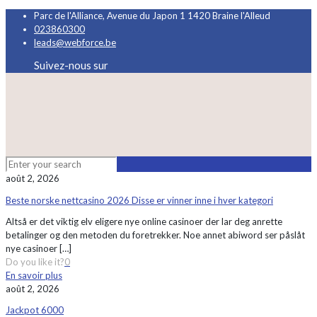
Parc de l'Alliance, Avenue du Japon 1 1420 Braine l'Alleud
023860300
leads@webforce.be
Suivez-nous sur
août 2, 2026
Beste norske nettcasino 2026 Disse er vinner inne i hver kategori
Altså er det viktig elv eligere nye online casinoer der lar deg anrette
betalinger og den metoden du foretrekker. Noe annet abiword ser påslåt
nye casinoer
[…]
Do you like it?
0
En savoir plus
août 2, 2026
Jackpot 6000