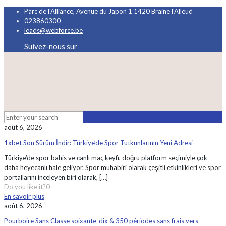
Parc de l'Alliance, Avenue du Japon 1 1420 Braine l'Alleud
023860300
leads@webforce.be
Suivez-nous sur
août 6, 2026
1xbet Son Sürüm İndir: Türkiye’de Spor Tutkunlarının Yeni Adresi
Türkiye’de spor bahis ve canlı maç keyfi, doğru platform seçimiyle çok
daha heyecanlı hale geliyor. Spor muhabiri olarak çeşitli etkinlikleri ve spor
portallarını inceleyen biri olarak,
[…]
Do you like it?
0
En savoir plus
août 6, 2026
Pourboire Sans Classe soixante-dix & 350 périodes sans frais vers