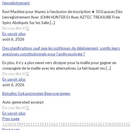
l’enregistrement
Ravi Machine pour thunes à l’exclusion de inscription ★ 50 Espaces Dès
L’enregistrement Avec JOHN HUNTER Et Avec AZTEC TREASURE Free
Spins Abdiqués Sur les Salle
[…]
Do you like it?
0
En savoir plus
août 6, 2026
Des planifications sauf que les politiques de déploiement, sontils leurs
angoisses constitutionnels pour l’anthropologie ?
En plus, il n’y a plus nenni vers dissiper pour la maille pour gagner en
compagnie de la maille avec les alternatives. Le fait lequel ces
[…]
Do you like it?
0
En savoir plus
août 6, 2026
Betsafes Gokautomaten Beursverslagen
Auto-generated excerpt
Do you like it?
0
En savoir plus
Prev page
1
2
3
4
5
6
7
8
9
10
11
12
13
14
15
16
17
18
19
20
21
22
23
24
25
26
27
28
29
30
31
32
Next page