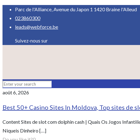
Parc de l'Alliance, Avenue du Japon 1 1420 Braine l'Alleud
023860300
leads@webforce.be
Suivez-nous sur
août 6, 2026
Best 50+ Casino Sites In Moldova, Top sites de 
Content Sites de slot com dolphin cash | Quais Os Jogos Infant
Niqueis Dinheiro
[…]
Do you like it?
0