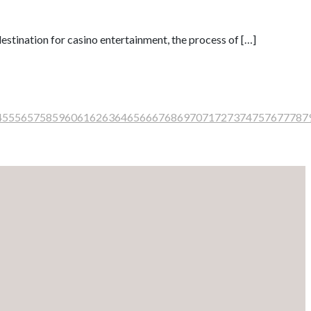
estination for casino entertainment, the process of
[…]
4
55
56
57
58
59
60
61
62
63
64
65
66
67
68
69
70
71
72
73
74
75
76
77
78
7