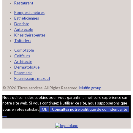
Restaurant
Pompes funèbres
Estheticiennes
Dentiste
Auto école
Kinésithérapeutes
Toituriers
Comptable
Coiffeurs
Architecte
Dermatologue
Pharmacie
Fournisseurs mazout
© 2026 Titres services. All Rights Reserved.
Muffin group
Nous utilisons des cookies pour vous garantir la meilleure expérience sur
notre site web. Si vous continuez à utiliser ce site, nous supposerons que
vous en êtes satisfait.
Ok
Consultez notre politique de confidentialité