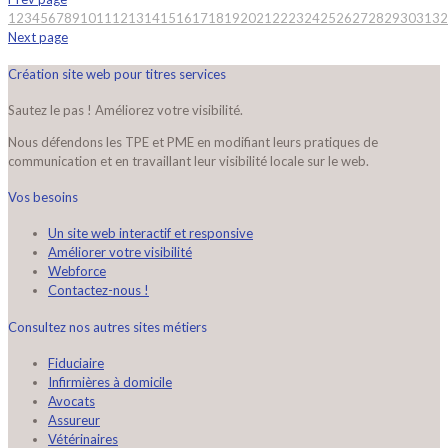
1
2
3
4
5
6
7
8
9
10
11
12
13
14
15
16
17
18
19
20
21
22
23
24
25
26
27
28
29
30
31
32
Next page
Création site web pour titres services
Sautez le pas ! Améliorez votre visibilité.
Nous défendons les TPE et PME en modifiant leurs pratiques de
communication et en travaillant leur visibilité locale sur le web.
Vos besoins
Un site web interactif et responsive
Améliorer votre visibilité
Webforce
Contactez-nous !
Consultez nos autres sites métiers
Fiduciaire
Infirmières à domicile
Avocats
Assureur
Vétérinaires