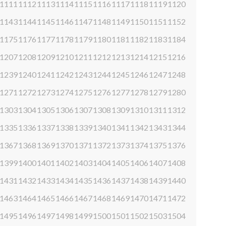
1111
1112
1113
1114
1115
1116
1117
1118
1119
1120
1143
1144
1145
1146
1147
1148
1149
1150
1151
1152
1175
1176
1177
1178
1179
1180
1181
1182
1183
1184
1207
1208
1209
1210
1211
1212
1213
1214
1215
1216
1239
1240
1241
1242
1243
1244
1245
1246
1247
1248
1271
1272
1273
1274
1275
1276
1277
1278
1279
1280
1303
1304
1305
1306
1307
1308
1309
1310
1311
1312
1335
1336
1337
1338
1339
1340
1341
1342
1343
1344
1367
1368
1369
1370
1371
1372
1373
1374
1375
1376
1399
1400
1401
1402
1403
1404
1405
1406
1407
1408
1431
1432
1433
1434
1435
1436
1437
1438
1439
1440
1463
1464
1465
1466
1467
1468
1469
1470
1471
1472
1495
1496
1497
1498
1499
1500
1501
1502
1503
1504