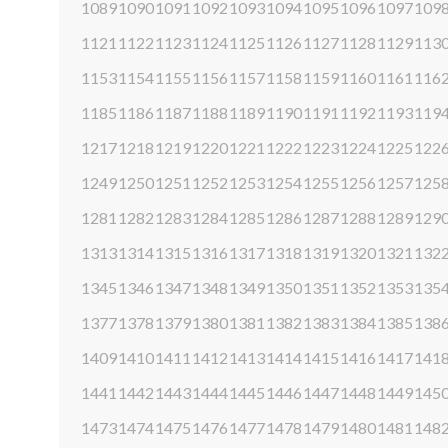
1089
1090
1091
1092
1093
1094
1095
1096
1097
109
1121
1122
1123
1124
1125
1126
1127
1128
1129
113
1153
1154
1155
1156
1157
1158
1159
1160
1161
116
1185
1186
1187
1188
1189
1190
1191
1192
1193
119
1217
1218
1219
1220
1221
1222
1223
1224
1225
122
1249
1250
1251
1252
1253
1254
1255
1256
1257
125
1281
1282
1283
1284
1285
1286
1287
1288
1289
129
1313
1314
1315
1316
1317
1318
1319
1320
1321
132
1345
1346
1347
1348
1349
1350
1351
1352
1353
135
1377
1378
1379
1380
1381
1382
1383
1384
1385
138
1409
1410
1411
1412
1413
1414
1415
1416
1417
141
1441
1442
1443
1444
1445
1446
1447
1448
1449
145
1473
1474
1475
1476
1477
1478
1479
1480
1481
148