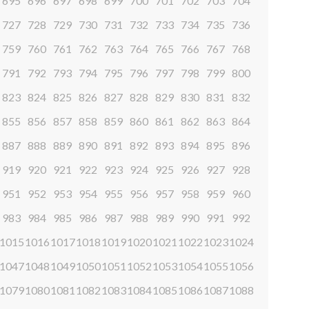
695
696
697
698
699
700
701
702
703
704
727
728
729
730
731
732
733
734
735
736
759
760
761
762
763
764
765
766
767
768
791
792
793
794
795
796
797
798
799
800
823
824
825
826
827
828
829
830
831
832
855
856
857
858
859
860
861
862
863
864
887
888
889
890
891
892
893
894
895
896
919
920
921
922
923
924
925
926
927
928
951
952
953
954
955
956
957
958
959
960
983
984
985
986
987
988
989
990
991
992
1015
1016
1017
1018
1019
1020
1021
1022
1023
1024
1047
1048
1049
1050
1051
1052
1053
1054
1055
1056
1079
1080
1081
1082
1083
1084
1085
1086
1087
1088