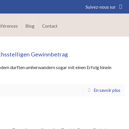
Suivez-nous sur
éférences
Blog
Contact
chsstelligen Gewinnbetrag
jedem durften umherwandern sogar mit einen Erfolg hinein
En savoir plus