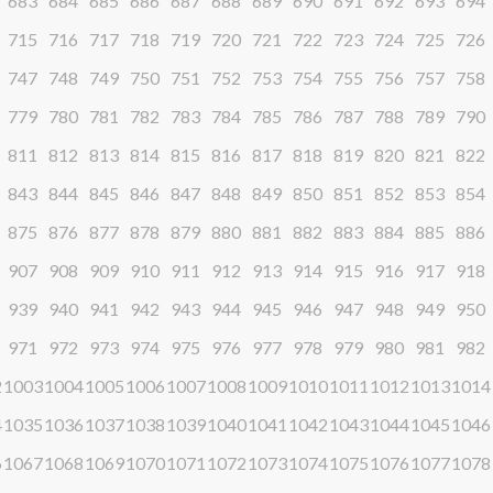
683
684
685
686
687
688
689
690
691
692
693
694
715
716
717
718
719
720
721
722
723
724
725
726
747
748
749
750
751
752
753
754
755
756
757
758
779
780
781
782
783
784
785
786
787
788
789
790
811
812
813
814
815
816
817
818
819
820
821
822
843
844
845
846
847
848
849
850
851
852
853
854
875
876
877
878
879
880
881
882
883
884
885
886
907
908
909
910
911
912
913
914
915
916
917
918
939
940
941
942
943
944
945
946
947
948
949
950
971
972
973
974
975
976
977
978
979
980
981
982
2
1003
1004
1005
1006
1007
1008
1009
1010
1011
1012
1013
1014
4
1035
1036
1037
1038
1039
1040
1041
1042
1043
1044
1045
1046
6
1067
1068
1069
1070
1071
1072
1073
1074
1075
1076
1077
1078