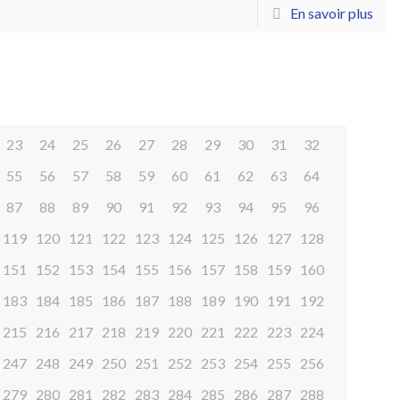
En savoir plus
23
24
25
26
27
28
29
30
31
32
55
56
57
58
59
60
61
62
63
64
87
88
89
90
91
92
93
94
95
96
119
120
121
122
123
124
125
126
127
128
151
152
153
154
155
156
157
158
159
160
183
184
185
186
187
188
189
190
191
192
215
216
217
218
219
220
221
222
223
224
247
248
249
250
251
252
253
254
255
256
279
280
281
282
283
284
285
286
287
288