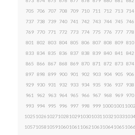
673
674
675
676
677
678
679
680
681
682
705
706
707
708
709
710
711
712
713
714
737
738
739
740
741
742
743
744
745
746
769
770
771
772
773
774
775
776
777
778
801
802
803
804
805
806
807
808
809
810
833
834
835
836
837
838
839
840
841
842
865
866
867
868
869
870
871
872
873
874
897
898
899
900
901
902
903
904
905
906
929
930
931
932
933
934
935
936
937
938
961
962
963
964
965
966
967
968
969
970
993
994
995
996
997
998
999
1000
1001
100
1025
1026
1027
1028
1029
1030
1031
1032
1033
103
1057
1058
1059
1060
1061
1062
1063
1064
1065
106