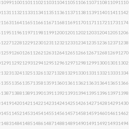
8
1099
1100
1101
1102
1103
1104
1105
1106
1107
1108
1109
1110
0
1131
1132
1133
1134
1135
1136
1137
1138
1139
1140
1141
1142
2
1163
1164
1165
1166
1167
1168
1169
1170
1171
1172
1173
1174
4
1195
1196
1197
1198
1199
1200
1201
1202
1203
1204
1205
1206
6
1227
1228
1229
1230
1231
1232
1233
1234
1235
1236
1237
1238
8
1259
1260
1261
1262
1263
1264
1265
1266
1267
1268
1269
1270
0
1291
1292
1293
1294
1295
1296
1297
1298
1299
1300
1301
1302
2
1323
1324
1325
1326
1327
1328
1329
1330
1331
1332
1333
1334
4
1355
1356
1357
1358
1359
1360
1361
1362
1363
1364
1365
1366
6
1387
1388
1389
1390
1391
1392
1393
1394
1395
1396
1397
1398
8
1419
1420
1421
1422
1423
1424
1425
1426
1427
1428
1429
1430
0
1451
1452
1453
1454
1455
1456
1457
1458
1459
1460
1461
1462
2
1483
1484
1485
1486
1487
1488
1489
1490
1491
1492
1493
1494