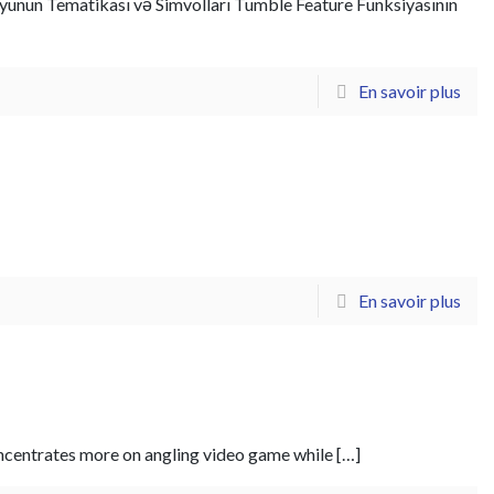
yunun Tematikası və Simvolları Tumble Feature Funksiyasının
En savoir plus
En savoir plus
concentrates more on angling video game while
[…]