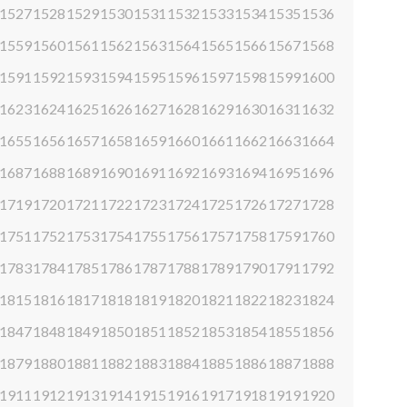
1527
1528
1529
1530
1531
1532
1533
1534
1535
1536
1559
1560
1561
1562
1563
1564
1565
1566
1567
1568
1591
1592
1593
1594
1595
1596
1597
1598
1599
1600
1623
1624
1625
1626
1627
1628
1629
1630
1631
1632
1655
1656
1657
1658
1659
1660
1661
1662
1663
1664
1687
1688
1689
1690
1691
1692
1693
1694
1695
1696
1719
1720
1721
1722
1723
1724
1725
1726
1727
1728
1751
1752
1753
1754
1755
1756
1757
1758
1759
1760
1783
1784
1785
1786
1787
1788
1789
1790
1791
1792
1815
1816
1817
1818
1819
1820
1821
1822
1823
1824
1847
1848
1849
1850
1851
1852
1853
1854
1855
1856
1879
1880
1881
1882
1883
1884
1885
1886
1887
1888
1911
1912
1913
1914
1915
1916
1917
1918
1919
1920